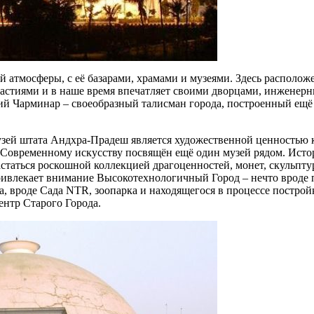
 атмосферы, с её базарами, храмами и музеями. Здесь расположе
настиями и в наше время впечатляет своими дворцами, инженер
ий Чарминар – своеобразный талисман города, построенный ещё
узей штата Андхра-Прадеш является художественной ценностью 
. Современному искусству посвящён ещё один музей рядом. Ист
статься роскошной коллекцией драгоценностей, монет, скульпту
 привлекает внимание Высокотехнологичный Город – нечто врод
а, вроде Сада NTR, зоопарка и находящегося в процессе постро
нтр Старого Города.