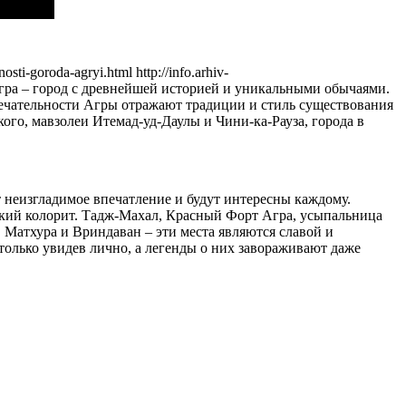
lnosti-goroda-agryi.html
http://info.arhiv-
гра – город с древнейшей историей и уникальными обычаями.
мечательности Агры отражают традиции и стиль существования
го, мавзолеи Итемад-уд-Даулы и Чини-ка-Рауза, города в
 неизгладимое впечатление и будут интересны каждому.
ркий колорит. Тадж-Махал, Красный Форт Агра, усыпальница
 Матхура и Вриндаван – эти места являются славой и
только увидев лично, а легенды о них завораживают даже