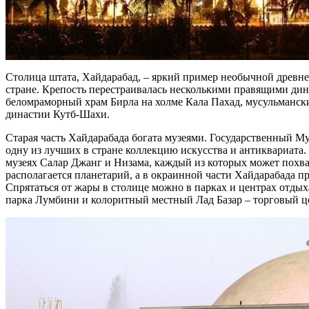
Столица штата, Хайдарабад, – яркий пример необычной древней
стране. Крепость перестраивалась несколькими правящими ди
беломраморный храм Бирла на холме Кала Пахад, мусульманск
династии Кутб-Шахи.
Старая часть Хайдарабада богата музеями. Государственный М
одну из лучших в стране коллекцию искусства и антиквариата
музеях Салар Джанг и Низама, каждый из которых может похва
располагается планетарий, а в окраинной части Хайдарабада
Спрятаться от жары в столице можно в парках и центрах отдых
парка Лумбини и колоритный местный Лад Базар – торговый це