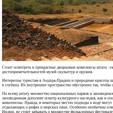
Стоит осмотреть и прекрасные дворцовые комплексы штата –та
достопримечательностей музей скульптур и оружия.
Интересны туристам в Андхра-Прадеш и природные красоты ш
в глубину. Их внутреннее пространство обустроено так, чтобы 
По всему штату множество национальных парков и заповедных 
заповедникам дополнят осмотр культурного наследия, как и 
живописны. Правда, в некоторых местах подходы к воде могут
отдыхающих о рифах и морских ежах. Особенно необычны пляж
Индии, не стоит забывать о множестве фольклорных фестивале