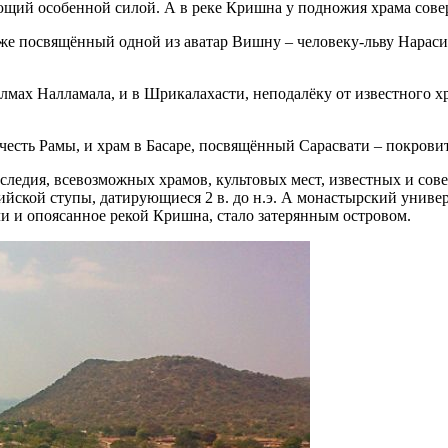
ающий особенной силой. А в реке Кришна у подножия храма сов
же посвящённый одной из аватар Вишну – человеку-льву Нараси
мах Налламала, и в Шрикалахасти, неподалёку от известного хр
честь Рамы, и храм в Басаре, посвящённый Сарасвати – покрови
следия, всевозможных храмов, культовых мест, известных и сов
ийской ступы, датирующиеся 2 в. до н.э. А монастырский униве
мли и опоясанное рекой Кришна, стало затерянным островом.