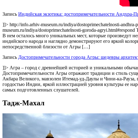
Запись
Индийская экзотика: достопримечательности Андхра-
]]>
http://info.arhiv-museum.ru/indiya/dostoprimechatelnosti-andhra-
museum.ru/indiya/dostoprimechatelnosti-goroda-agryi.html#respond
В нем осталось много уникальных мест, которые произведут н
индийского народа и наглядно демонстрируют его яркий колор
непосредственной близости от Агры […]
Запись
Достопримечательности города Агры: шедевры архитек
]]>
Агра – город с древнейшей историей и уникальными обычая
Достопримечательности Агры отражают традиции и стиль суще
Акбара Великого, мавзолеи Итемад-уд-Даулы и Чини-ка-Рауза, 
гордостью Индии, яркой иллюстрацией уровня культуры ее нар
самых подготовленных слушателей.
Тадж-Махал