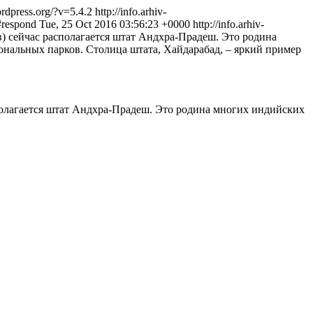
ordpress.org/?v=5.4.2
http://info.arhiv-
#respond
Tue, 25 Oct 2016 03:56:23 +0000
http://info.arhiv-
) сейчас располагается штат Андхра-Прадеш. Это родина
нальных парков. Столица штата, Хайдарабад, – яркий пример
полагается штат Андхра-Прадеш. Это родина многих индийских