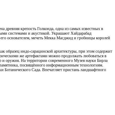
на древняя крепость Голконда, одна из самых известных в
ными системами и акустикой. Украшают Хайдарабад
 его основателем, мечеть Мекка Масджид и гробницы королей
как образец индо-сарацинской архитектуры, при этом содержит
орическими же артефактами можно продолжать любоваться в
р и оружия. На территории современного Музея науки Бирла
е памятника, посвящённого информационным технологиям.
йки Ботанического Сада. Впечатляет пристань ландшафтного