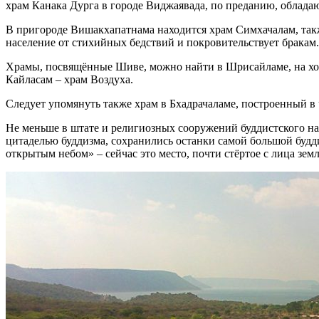
храм Канака Дурга в городе Виджаявада, по преданию, облад
В пригороде Вишакхапатнама находится храм Симхачалам, так
население от стихийных бедствий и покровительствует бракам.
Храмы, посвящённые Шиве, можно найти в Шрисайламе, на хол
Кайласам – храм Воздуха.
Следует упомянуть также храм в Бхадрачаламе, построенный в 
Не меньше в штате и религиозных сооружений буддистского на
цитаделью буддизма, сохранились останки самой большой будд
открытым небом» – сейчас это место, почти стёртое с лица зе