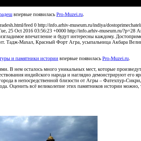
Прадеш
впервые появилась
Pro-Muzei.ru
.
pradesh.html/feed
0
http://info.arhiv-museum.ru/indiya/dostoprimechate
Tue, 25 Oct 2016 03:56:23 +0000
http://info.arhiv-museum.ru/?p=28
А
еизгладимое впечатление и будут интересны каждому. Достопри
ит. Тадж-Махал, Красный Форт Агра, усыпальница Акбара Велико
туры и памятники истории
впервые появилась
Pro-Muzei.ru
.
ми. В нем осталось много уникальных мест, которые произведут
ствования индийского народа и наглядно демонстрируют его я
города в непосредственной близости от Агры – Фатехпур-Сикри,
ода. Оценить всё великолепие этих памятников истории можно, 