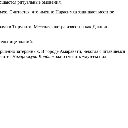
ершаются ритуальные омовения.
мхе. Считается, что именно Нарасимха защищает местное
ама в Тирупати. Местная кшетра известна как Дакшина
тельнице знаний.
ершенно затерянных. В городе Амаравати, некогда считавшемся
рситет
Нагарджуна Конда
можно считать «музеем под