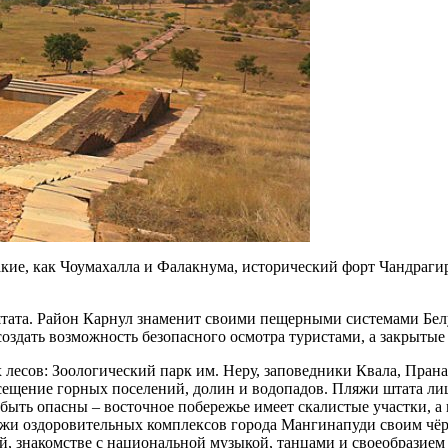
кие, как Чоумахалла и Фалакнума, исторический форт Чандраги
тата. Район Карнул знаменит своими пещерными системами Бел
создать возможность безопасного осмотра туристами, а закрытые
лесов: Зоологический парк им. Неру, заповедники Квала, Прана
посещение горных поселений, долин и водопадов. Пляжи штата 
 быть опасны – восточное побережье имеет скалистые участки, 
и оздоровительных комплексов города Мангинапуди своим чёрн
й, знакомстве с национальной музыкой, танцами и своеобразием