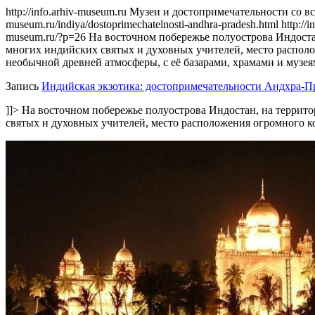
http://info.arhiv-museum.ru
Музеи и достопримечательности со вс
museum.ru/indiya/dostoprimechatelnosti-andhra-pradesh.html
http://
museum.ru/?p=26
На восточном побережье полуострова Индостан
многих индийских святых и духовных учителей, место располо
необычной древней атмосферы, с её базарами, храмами и музея
Запись
Индийская экзотика: достопримечательности Андхра-
]]>
На восточном побережье полуострова Индостан, на террито
святых и духовных учителей, место расположения огромного к