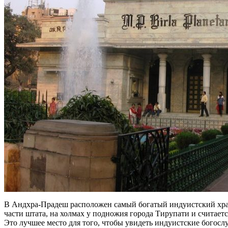
В Андхра-Прадеш расположен самый богатый индуистский хра
части штата, на холмах у подножия города Тирупати и считае
Это лучшее место для того, чтобы увидеть индуистские богос