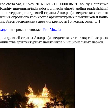
его света
Sat, 19 Nov 2016 16:13:11 +0000
ru-RU
hourly
1
https://w
info.arhiv-museum.ru/indiya/dostoprimechatelnosti-andhra-pradesh.html
, на территории древней страны Андхра (из ведических текстов
жения огромного количества архитектурных памятников и нацио
ми. Здесь расположена древняя крепость Голконда, одна […]
Прадеш
впервые появилась
Pro-Muzei.ru
.
рии древней страны Андхра (из ведических текстов) сейчас рас
оличества архитектурных памятников и национальных парков.