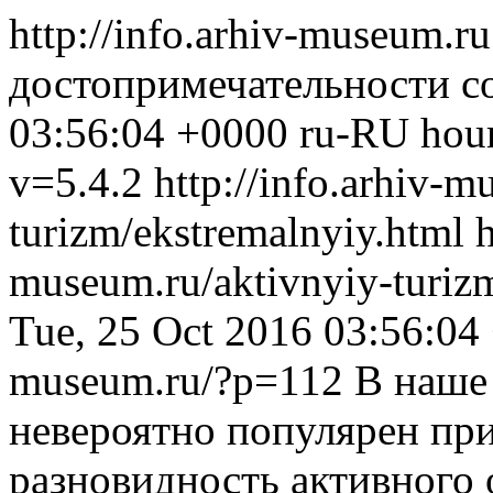
http://info.arhiv-museum.r
достопримечательности со
03:56:04 +0000
ru-RU
hou
v=5.4.2
http://info.arhiv-m
turizm/ekstremalnyiy.html
h
museum.ru/aktivnyiy-turiz
Tue, 25 Oct 2016 03:56:04
museum.ru/?p=112
В наше
невероятно популярен пр
разновидность активного